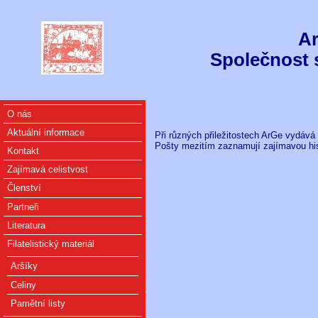
Ar
Společnost 
O nás
Aktuální informace
Při různých přiležitostech ArGe vydává 
Pošty mezitím zaznamují zajímavou hist
Kontakt
Zajímavá celistvost
Členství
Partneři
Literatura
Filatelistický materiál
Aršíky
Celiny
Pamětní listy