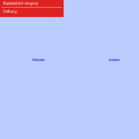
Badatelské skupiny
Odkazy
Webmaster
Impresum